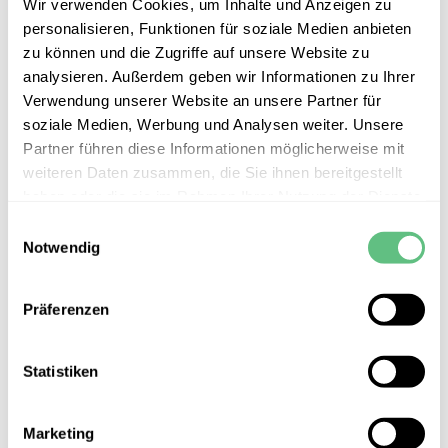
Wir verwenden Cookies, um Inhalte und Anzeigen zu
Lasthebemagnete
Stahlwinden, Hydraulische Heber
, Umlenkrollen,
personalisieren, Funktionen für soziale Medien anbieten
Gabelhubwagen, Dreibein, Kranwaagen
zu können und die Zugriffe auf unsere Website zu
Anschlagketten
– Güteklassen GK 8 und 10,
analysieren. Außerdem geben wir Informationen zu Ihrer
Anschlagteile GK 8 und 10, Diverse Haken in GK 8
und 10
Verwendung unserer Website an unsere Partner für
Ringmuttern, Ringschrauben
, Anschlagwirbel
soziale Medien, Werbung und Analysen weiter. Unsere
mit Drehgelenk
Partner führen diese Informationen möglicherweise mit
Normiert, Zertifiziert, Sicher
weiteren Daten zusammen, die Sie ihnen bereitgestellt
haben oder die sie im Rahmen Ihrer Nutzung der Dienste
gesammelt haben.
Gemäß 2006/42/EG (Maschinenrichtlinie) und
Einwilligungsauswahl
zugehörigen EN-Normen. Lieferung mit
Notwendig
Bedienungsanleitung in Deutsch und EG-
Konformitätserklärung (CE-Erklärung). ATEX Zertifikat
auf Anfrage.
Präferenzen
Großes Sortiment an Anschlagmitteln.
Katalog zum Download
.
Statistiken
Marketing