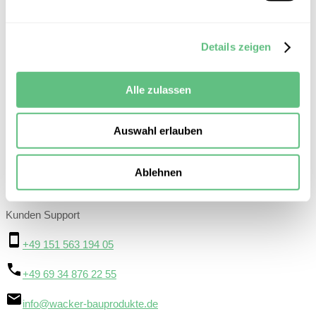
Wacker Lastaufnahme
Das Fundament für sicheren und zuverlässigen
Details zeigen
Transport.
Alle zulassen
+49 151 563 194 05
Kontakt aufnehmen
20 Jahre Erfahrung
Rundum-Service
Ausgewähltes Sortiment
Auswahl erlauben
Ablehnen
Kunden Support
+49 151 563 194 05
+49 69 34 876 22 55
info@wacker-bauprodukte.de