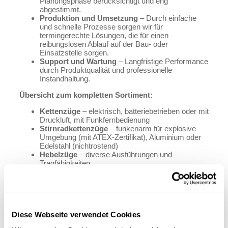
Planungsphase berücksichtigt und eng
abgestimmt.
Produktion und Umsetzung
– Durch einfache
und schnelle Prozesse sorgen wir für
termingerechte Lösungen, die für einen
reibungslosen Ablauf auf der Bau- oder
Einsatzstelle sorgen.
Support und Wartung
– Langfristige Performance
durch Produktqualität und professionelle
Instandhaltung.
Übersicht zum kompletten Sortiment:
Kettenzüge
– elektrisch, batteriebetrieben oder mit
Druckluft, mit Funkfernbedienung
Stirnradkettenzüge
– funkenarm für explosive
Umgebung (mit ATEX-Zertifikat), Aluminium oder
Edelstahl (nichtrostend)
Hebelzüge
– diverse Ausführungen und
Tragfähigkeiten
Seilwinden
– elektrisch, batteriebetrieben,
Drahtseilzüge, Handseilwinden, inkl. Zubehör
Fahrwerke (Laufkatzen)
– händisch, mit Haspel,
funkenarm, Edelstahl nichtrostend (VA),
Trägerklemmen und Puffer
Diese Webseite verwendet Cookies
Klemmen
– Träger-, Schraub-, horizontale und
vertikale Hebeklemmen