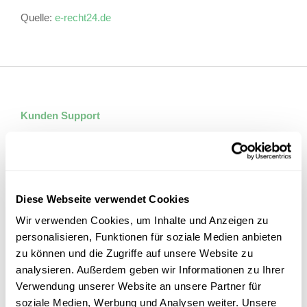
Quelle:
e-recht24.de
Kunden Support
+49 151 563 194 05
+49 69 34 876 22 55
info@wacker-bauprodukte.de
Diese Webseite verwendet Cookies
Wir verwenden Cookies, um Inhalte und Anzeigen zu
personalisieren, Funktionen für soziale Medien anbieten
Sortiment
zu können und die Zugriffe auf unsere Website zu
analysieren. Außerdem geben wir Informationen zu Ihrer
Krantraversen
Verwendung unserer Website an unsere Partner für
Hebeklemmen
soziale Medien, Werbung und Analysen weiter. Unsere