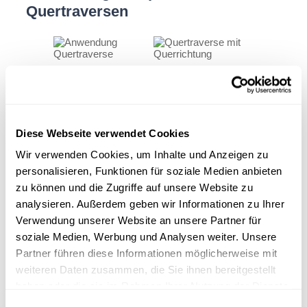
Quertraversen
Quertraversen finden in verschiedensten Bereichen des
Bauwesens Anwendung. Ein typisches Beispiel ist das
Heben und Positionieren von 20 Fuß Containern.
Sie werden auch verwendet, um vorgefertigte
Betonfertigteile für den Hochbau, Tiefbau oder Tunnelbau
Diese Webseite verwendet Cookies
zu transportieren und zu montieren.
Wir verwenden Cookies, um Inhalte und Anzeigen zu
Bei Sanierungsarbeiten können sie zum sicheren
personalisieren, Funktionen für soziale Medien anbieten
Abtransport großer Bauteile genutzt werden. In der
zu können und die Zugriffe auf unsere Website zu
Offshore-Industrie sind sie unerlässlich für das Handling
von Ausrüstung auf Bohrplattformen.
analysieren. Außerdem geben wir Informationen zu Ihrer
Verwendung unserer Website an unsere Partner für
Quertraverse – WBP-Sonderlösung
soziale Medien, Werbung und Analysen weiter. Unsere
Da nicht alle Hebeaufgaben mit Standardtraversen
Partner führen diese Informationen möglicherweise mit
bewältigt werden können, sind
maßgeschneiderte
Lösungen
oft erforderlich. Wacker Bauprodukte (kurz
weiteren Daten zusammen, die Sie ihnen bereitgestellt
WBP) bietet die Konzeption und Fertigung individueller
haben oder die sie im Rahmen Ihrer Nutzung der Dienste
Quertraversen an, die genau auf Ihre individuellen
gesammelt haben.
Bedürfnisse abgestimmt sind.
Einwilligungsauswahl