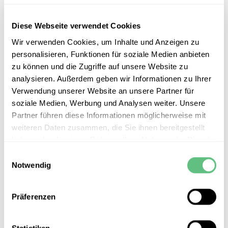
Krangabeln
Diese Webseite verwendet Cookies
Vielseitigkeit durch anpassbare Palettengabel-Systeme
Wir verwenden Cookies, um Inhalte und Anzeigen zu
für das Heben von Paletten mit und ohne Kran.
personalisieren, Funktionen für soziale Medien anbieten
zu können und die Zugriffe auf unsere Website zu
Alle Krangabeln
analysieren. Außerdem geben wir Informationen zu Ihrer
Verwendung unserer Website an unsere Partner für
Geschichte
soziale Medien, Werbung und Analysen weiter. Unsere
Partner führen diese Informationen möglicherweise mit
weiteren Daten zusammen, die Sie ihnen bereitgestellt
Wacker Bauprodukte GmbH (WBP)
haben oder die sie im Rahmen Ihrer Nutzung der Dienste
und Van der Blij B.V. (VDB)
gesammelt haben.
Einwilligungsauswahl
Notwendig
Start
VDB etabliert in BENELUX
Präferenzen
VDB schaut auf eine 46-jährige Firmengeschichte in
dritter Generation zurück. Als Anbieter von Hebemitteln