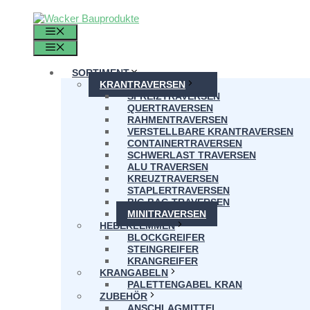
Zum
Inhalt
MENÜ
springen
MENÜ
SORTIMENT
KRANTRAVERSEN
SPREIZTRAVERSEN
QUERTRAVERSEN
RAHMENTRAVERSEN
VERSTELLBARE KRANTRAVERSEN
CONTAINERTRAVERSEN
SCHWERLAST TRAVERSEN
ALU TRAVERSEN
KREUZTRAVERSEN
STAPLERTRAVERSEN
BIG BAG TRAVERSEN
MINITRAVERSEN
HEBEKLEMMEN
BLOCKGREIFER
STEINGREIFER
KRANGREIFER
KRANGABELN
PALETTENGABEL KRAN
ZUBEHÖR
ANSCHLAGMITTEL